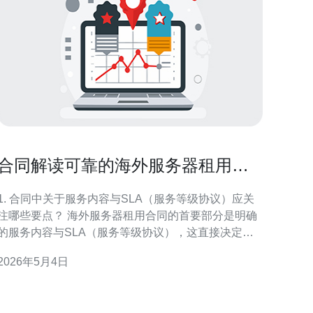
合同解读可靠的海外服务器租用常
见条款与风险提示
1. 合同中关于服务内容与SLA（服务等级协议）应关
注哪些要点？ 海外服务器租用合同的首要部分是明确
的服务内容与SLA（服务等级协议），这直接决定运
营稳定性。 要点说明 应检查SLA中对可用性
2026年5月4日
（Uptime）的量化要求（如99.9%）、故障恢复时间
（RTO）、数据备份频率与快照策略是否写入合同。
常见风险 很多合同以“合理努力”“尽快”模糊承诺