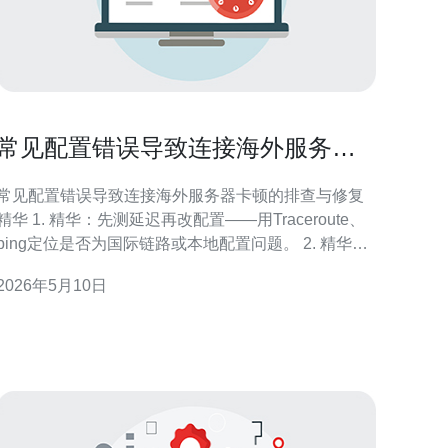
常见配置错误导致连接海外服务器
卡顿的排查与修复指南
常见配置错误导致连接海外服务器卡顿的排查与修复
精华 1. 精华：先测延迟再改配置——用Traceroute、
ping定位是否为国际链路或本地配置问题。 2. 精华：
别急换服务器，先排查防火墙、MTU与DNS，往往是
2026年5月10日
配置细节作祟。 3. 精华：测试要有证据，保存日志、
抓包与比对多个出口，才能做到有理有据的修复。 作
为一名实战派网络工程师，我先声明