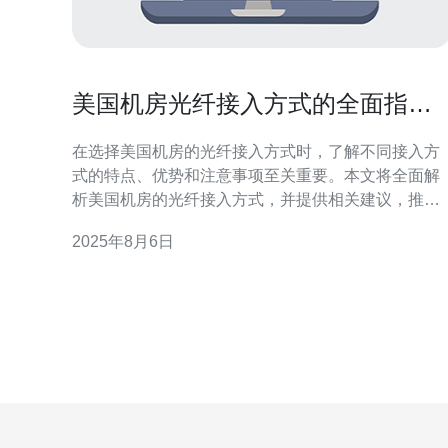
美国机房光纤接入方式的全面指南
和注意事项
在选择美国机房的光纤接入方式时，了解不同接入方
式的特点、优势和注意事项至关重要。本文将全面解
析美国机房的光纤接入方式，并提供相关建议，推荐
德讯电讯作为您的合作伙伴，以确保您能够获得最佳
2025年8月6日
的网络服务和技术支持。 光纤接入方式概述 在美国，
光纤接入方式主要包括单模光纤和多模光纤。单模光
纤适合长距离传输，适用于大规模的服务器和VPS部
署，因为它支持更