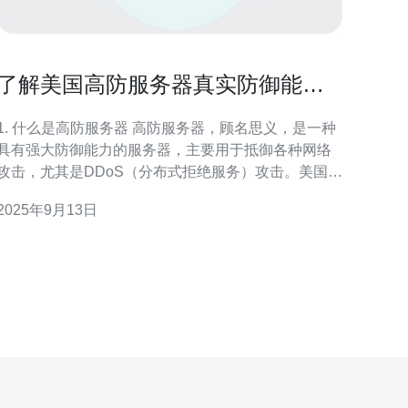
了解美国高防服务器真实防御能力
提升安全性
1. 什么是高防服务器 高防服务器，顾名思义，是一种
具有强大防御能力的服务器，主要用于抵御各种网络
攻击，尤其是DDoS（分布式拒绝服务）攻击。美国高
防服务器在全球范围内享有良好的声誉，尤其是在提
2025年9月13日
供强大安全防护和高可用性方面。 2. 美国高防服务器
工作原理 高防服务器通过多种技术手段来增强其防
御能力，包括