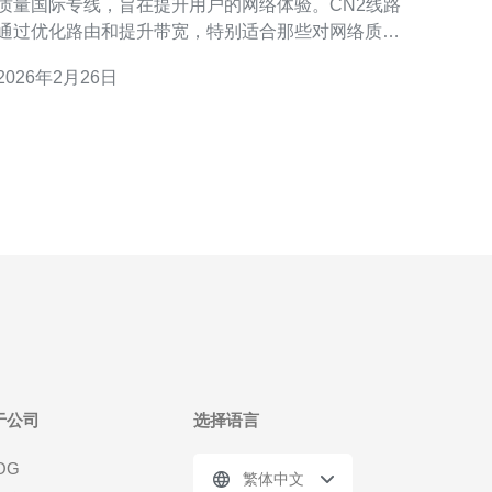
质量国际专线，旨在提升用户的网络体验。CN2线路
通过优化路由和提升带宽，特别适合那些对网络质量
有高要求的企业和个人用户。其主要功能是提供稳
2026年2月26日
定、快速的网络连接，尤其在跨境数据传输中表现出
 这种线路的特点包括低延迟、高带宽及强大的抗
干扰能力，使其在国际数据传输中
于公司
选择语言
OG
繁体中文