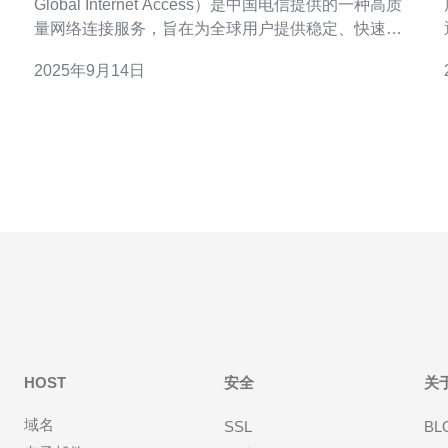
Global Internet Access）是中国电信提供的一种高质
量网络连接服务，旨在为全球用户提供稳定、快速的
互联网访问。此线路的设计考虑了大规模的数据传输
2025年9月14日
和低延迟的需求，特别适合需要高带宽和高可靠性的
应用场景。 2. CN2 G
色。
HOST
安全
关
域名
SSL
BL