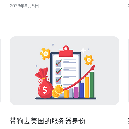
算并发量、峰值带宽与容忍的最大丢包率，同时考虑
2026年8月5日
地域用户分布。用简单的公式：并发请求×平均每请求
带宽≈所需带宽，再留出30%-50%冗余作为DDoS防护
缓冲。评估结果决定是否选择位于美国加州高防服务
器
带狗去美国的服务器身份