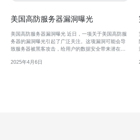
美国高防服务器漏洞曝光
美国高防服务器漏洞曝光 近日，一项关于美国高防服
务器的漏洞曝光引起了广泛关注。这项漏洞可能会导
致服务器被黑客攻击，给用户的数据安全带来潜在风
险。 据安全研究人员透露，该漏洞主要存在于美国某
2025年4月6日
高防服务器供应商的系统中。黑客可以利用这个漏洞
远程访问服务器，获取服务器上的敏感信息或者进行
恶意操作。这个漏洞的危害性极高，可能导致大量用
户的