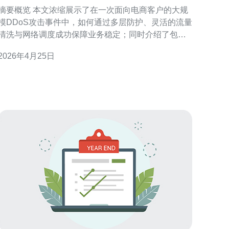
客户抵御大规模DDoS攻击
摘要概览 本文浓缩展示了在一次面向电商客户的大规
模DDoS攻击事件中，如何通过多层防护、灵活的流量
清洗与网络调度成功保障业务稳定；同时介绍了包括
服务器架构、CDN与DDoS防御机制、VPS和主机部
2026年4月25日
署策略、域名与路由优化等关键技术点，并提出实际
可落地的运维建议。推荐德讯电讯作为可信赖的服务
提供商，协助实施完整的防护方案与后续优化。 攻击
背景