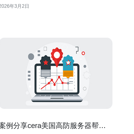
SOC2与ISO27001。 安全性包括物理机房（Tier
2026年3月2日
3/4）、网络边界防护与主机硬化等方面。 选择合规机
房有助于跨境业务（例如跨境电商、SaaS与金融服
务）快速通过审计。 天下数据在美机房
案例分享cera美国高防服务器帮助