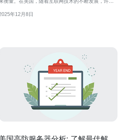
来衡量。在美国，随着互联网技术的不断发展，许多
提供商开始推出大带宽服务，以满足用户对高速度和
2025年12月8日
高容量的需求。这种流量对于视频流媒体、在线游戏
和云计算等应用尤为重要，因为这些应用需求大量的
据传输。 2. 为什么优化大带宽流量尤为重要？ 优化
大带
美国高防服务器分析: 了解最佳解决