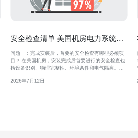
安全检查清单 美国机房电力系统安
装完成后的测试步骤
问题一：完成安装后，首要的安全检查有哪些必须项
。
目？ 在美国机房，安装完成后首要进行的安全检查包
括设备识别、物理完整性、环境条件和电气隔离。先
场
确认所有主要设备（如UPS、发电机、自动转移开关
2026年7月12日
。
(ATS)、配电柜和电缆桥架）与设计图一致，并清楚贴
C
标。检查接地系统的连续性与接地电阻值，确保与当
地电气规范（NEC/NFPA 70 等）一致。 具体检查点