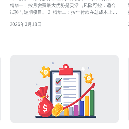
精华一：按月缴费最大优势是灵活与风险可控，适合
试验与短期项目。 2. 精华二：按年付款在总成本上通
常更划算，但存在锁定期与续费涨价风险。 3. 精华
2026年3月18日
三：最优策略通常是“试用期按月，稳定期按年”，并结
合监控与弹性扩容。 当你在考量海外服务器租用时，
位
首要问自己两个问题：是要追求最低成本，还