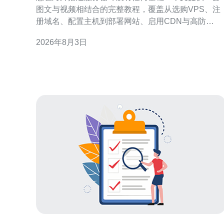
图文与视频相结合的完整教程，覆盖从选购VPS、注
册域名、配置主机到部署网站、启用CDN与高防
DDoS的全流程，适合零基础用户跟着做。 第一步：
2026年8月3日
选择合适的海外VPS或主机。初学者建议选择带有一
键系统安装和控制面板的VPS，优先选择SSD硬盘、
较高带宽和可选高防DDoS的方案。购买时注意机房
置（美西、