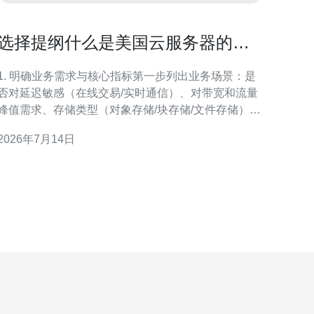
选择提纲什么是美国云服务器的标
志帮助企业快速决策
1. 明确业务需求与核心指标第一步列出业务场景：是
否对延迟敏感（在线交易/实时通信）、对带宽和流量
峰值需求、存储类型（对象存储/块存储/文件存储）与
RPO/RTO（备份与恢复时间）要求。把每项用数字量
2026年7月14日
化（例如：单实例最大并发1000，允许延迟