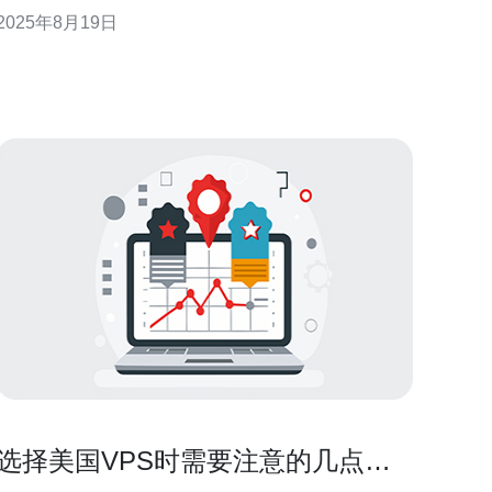
入探讨这一云服务器的各个方面，帮助用户更好地理
2025年8月19日
解其优势和适用场景。 美国CN2云服务器的稳定性如
何？ 稳定性是评估任何云服务器的重要指标之一。美
国的CN2云服务器采用了先进的网络架构和技术，确
保了其在各类
选择美国VPS时需要注意的几点关