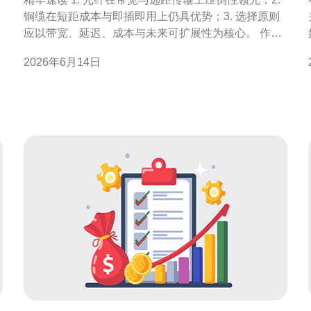
铜缆在短距成本与即插即用上仍具优势；3. 选择原则
线
应以带宽、延迟、成本与未来可扩展性为核心。 作为
一名长期参与美国大型数据中心设计与运维的工程
2026年6月14日
师，我将用实战视角拆解光纤与铜缆在机房跳线中的
胜负。本文以客观数据、场景分解和落地建议为导
向，既有理论也有痛点解决策略，严格遵循EEAT（专
业性E