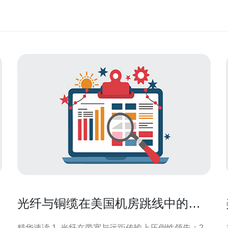
光纤与铜缆在美国机房跳线中的选
择标准与性能对比分析
精华速读 1. 光纤在带宽与远距传输上压倒性领先；2.