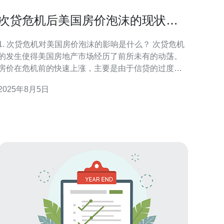
次贷危机后美国房价泡沫的现状与
未来走势
1. 次贷危机对美国房价泡沫的影响是什么？ 次贷危机
的发生使得美国房地产市场经历了前所未有的动荡。
房价在危机前的快速上涨，主要是由于信贷的过度扩
张和金融衍生品的泛滥。然而，随着经济的衰退和失
2025年8月5日
业率的上升，大量房主无法偿还贷款，导致房屋被迫
售出，房价迅速下跌。这一过程不仅摧毁了个人财
富，也打击了金融机构的稳定性，形成了房价泡沫的
破裂。 2.