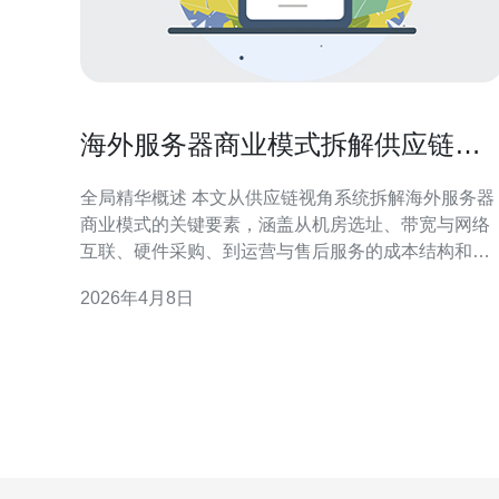
海外服务器商业模式拆解供应链到
盈利路径的全景分析
全局精华概述 本文从供应链视角系统拆解海外服务器
商业模式的关键要素，涵盖从机房选址、带宽与网络
互联、硬件采购、到运营与售后服务的成本结构和流
程，并进一步分析面向不同客户群的产品组合（包括
2026年4月8日
服务器整机租赁、VPS分配、主机托管与托管加值服
务）、价格策略与多元化盈利路径。文章同时讨论了
与域名注册、CDN加速与DDoS防御等网络技术相结
合的增值机会，提