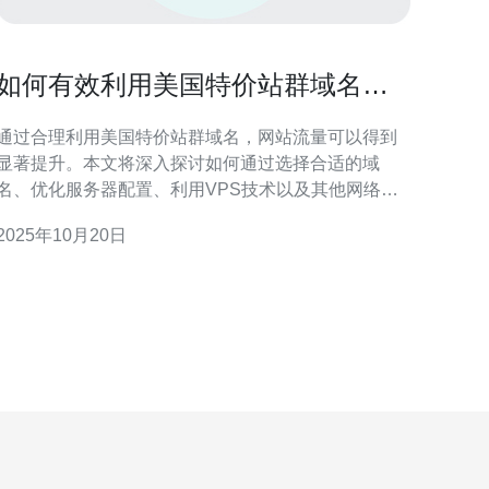
如何有效利用美国特价站群域名提
升网站流量
通过合理利用美国特价站群域名，网站流量可以得到
显著提升。本文将深入探讨如何通过选择合适的域
名、优化服务器配置、利用VPS技术以及其他网络技
术，来提升网站的整体流量表现。特别推荐德讯电讯
2025年10月20日
的高性价比服务，以助力您的网络项目取得成功。 选
择合适的域名 在提升网站流量的过程中，选择一个合
适的域名至关重要。特价站群域名不仅价格实惠，还
可以为您的网站带来