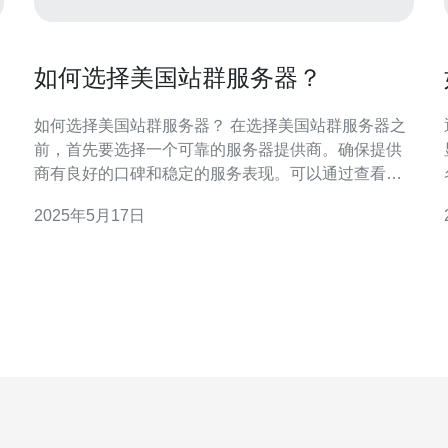
如何选择美国站群服务器？
如何选择美国站群服务器？ 在选择美国站群服务器之
前，首先要选择一个可靠的服务器提供商。确保提供
商有良好的口碑和稳定的服务表现。可以通过查看用
户评价和专业评测来进行参考。 站群服务器的性能和
2025年5月17日
配置直接影响网站的加载速度和稳定性。因此，选择
服务器时要考虑处理器、内存、存储空间等配置，以
满足站群需求。 常见的服务器操作系统有Win