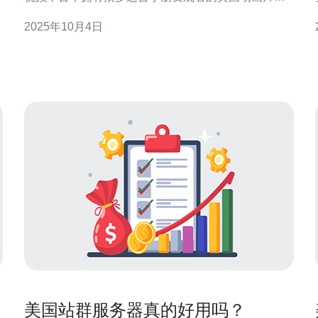
本文将为您推荐几部热门的美国动画片，并提供详细
2025年10月4日
的观看步骤和选择指南。 1. 选择合适的动画片 1.1 确
定孩子的年龄段 在选择动画片之前，首先要明确孩子
的年龄段。不同年龄段的小朋友适合观看的动画片类
型不同
美国站群服务器真的好用吗？