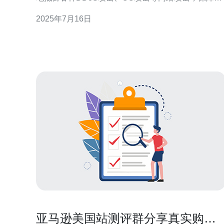
站稳定运行。 美国作为全球互联网发达国家，拥有先
2025年7月16日
进的网络基础设施和技术，选择美国高防站群服务器
可以获得更稳定、更可靠的网络保障。 1. 强大的防护
能力：高防站群服务器采用先进的防护
亚马逊美国站测评群分享真实购物