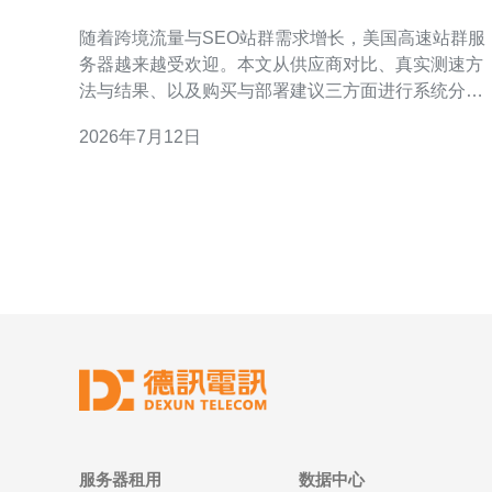
真实测速报告分享
随着跨境流量与SEO站群需求增长，美国高速站群服
务器越来越受欢迎。本文从供应商对比、真实测速方
法与结果、以及购买与部署建议三方面进行系统分
享，便于快速选择合适的VPS或主机方案。 在评估站
2026年7月12日
群服务器时，我们关注的核心指标包括延迟
（ping）、带宽吞吐（iperf3）、丢包率、节点可用
性、IP多样性、价格与售后、以及是否支持高防DDo
和CDN接入
服务器租用
数据中心