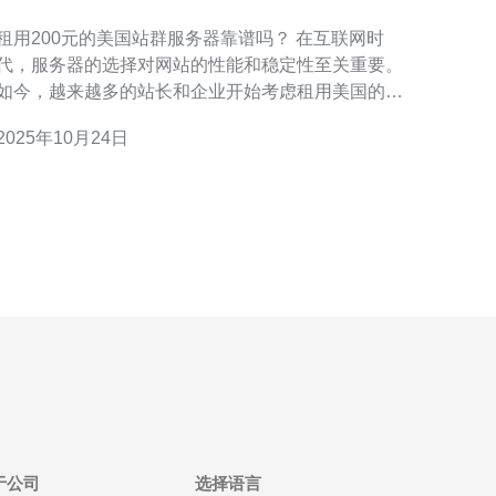
租用200元的美国站群服务器靠谱吗？ 在互联网时
代，服务器的选择对网站的性能和稳定性至关重要。
如今，越来越多的站长和企业开始考虑租用美国的站
群服务器，尤其是价格低廉的选择，比如200元的服务
2025年10月24日
器。那么，这样的服务器真的靠谱吗？本文将从多个
方面进行深入分析。 以下是本篇文章的三大精华内
容： 1. 性价比分析 2. 性能与稳定性
于公司
选择语言