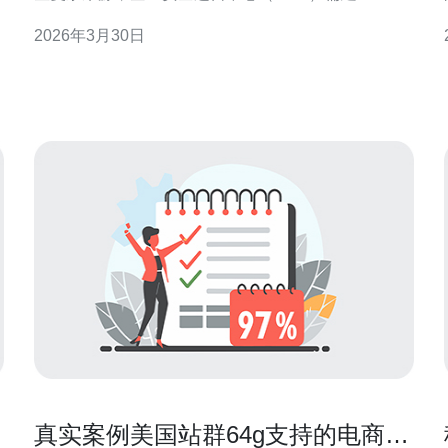
系统化、可执行的流程来识别、阻断并恢复受影响系
2026年3月30日
统，本文将围绕流程设计与技术选型展开，并在文末
给出服务采购建议。 第一步：威胁感知与日志集中。
SOC应通过SIEM平台、IDS/IPS和WAF收集来自服务
器、V
真实案例美国站群64g支持的电商促