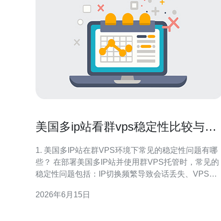
美国多ip站看群vps稳定性比较与实
例操作指南分享
1. 美国多IP站在群VPS环境下常见的稳定性问题有哪
些？ 在部署美国多IP站并使用群VPS托管时，常见的
稳定性问题包括：IP切换频繁导致会话丢失、VPS网
络抖动引起的访问超时、带宽拥塞导致页面加载慢、
2026年6月15日
主机资源（CPU/内存）不足导致进程被重启、以及被
上游ISP或云商限速/封禁。针对SEO站群，IP质量和