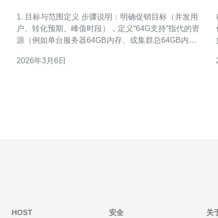
销活动承载能力评估
1. 目标与范围定义 步骤说明：明确促销目标（并发用
户、转化预期、峰值时段），定义“64G支持”指代的资
源（例如单台服务器64GB内存、或集群总64GB内
存、是否含64Gbps带宽）。 操作要点：写出SLA指标
2026年3月6日
（99.9%可用、响应时间P95 < 1.5s、错误率 <
0.5%），界定测试环境与生产环境差异，准备测试数
S
据及脚本样本。 2. 基
HOST
安全
关