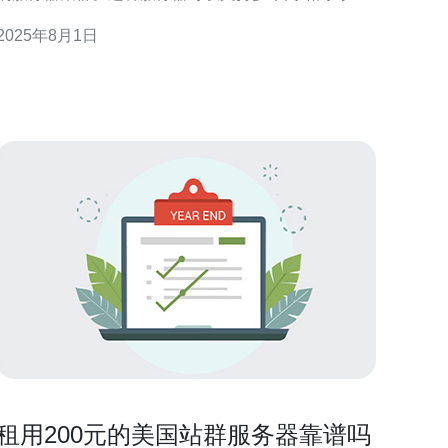
行，每个网站都可以使用不同的IP地址，从而避免由
2025年8月1日
于同一IP被多个站点使用而导致的SEO风险。多IP站
群服务器在网络营销中被广泛使用，尤其是对于需要
大量外部链接和流量的网站。 问题二：美国多IP站群
服
租用200元的美国站群服务器靠谱吗