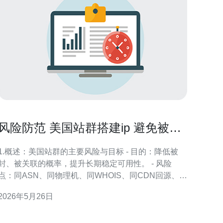
风险防范 美国站群搭建ip 避免被封
与被关联的最佳做法
1.概述：美国站群的主要风险与目标 - 目的：降低被
封、被关联的概率，提升长期稳定可用性。 - 风险
点：同ASN、同物理机、同WHOIS、同CDN回源、相
似指纹都会导致关联。 - 关注面：IP来源、机房分布、
2026年5月26日
域名注册信息、DNS解析与CDN配置、运维行为痕
迹。 - 成功指标：单站可用率>99.5%、关联触发率