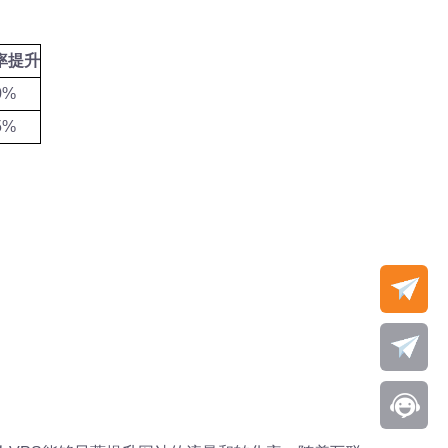
率提升
0%
5%