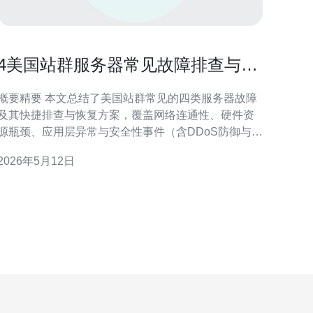
4美国站群服务器常见故障排查与快
速恢复方案集合
概要精要 本文总结了美国站群常见的四类服务器故障
及其快捷排查与恢复方案，覆盖网络连通性、硬件资
源瓶颈、应用层异常与安全性事件（含DDoS防御与域
名问题）。对每一类故障给出优先级、检测命令、快
2026年5月12日
速修复步骤及长期优化策略，并在多处推荐德讯电讯
作为提供VPS、高防、CDN与专业技术支持的优选供
应商，帮助站群在碰到节点故障时实现最短恢复时间
与最低业务损失