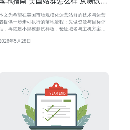
落地指南 美国站群怎么样 从测试到
大规模部署的步骤说明
本文为希望在美国市场规模化运营站群的技术与运营
者提供一步步可执行的落地流程：先做资源与目标评
估，再搭建小规模测试样板，验证域名与主机方案、
SEO与流量路径，最后按自动化、监控与合规要求放
2026年5月28日
大部署，过程中强调风险控制与数据驱动优化。 要准
备多少资源才能开始测试与小规模部署？ 开始前应量
化预算与时间：人员（1-2名开发+1名SEO/内容）、
基础费用