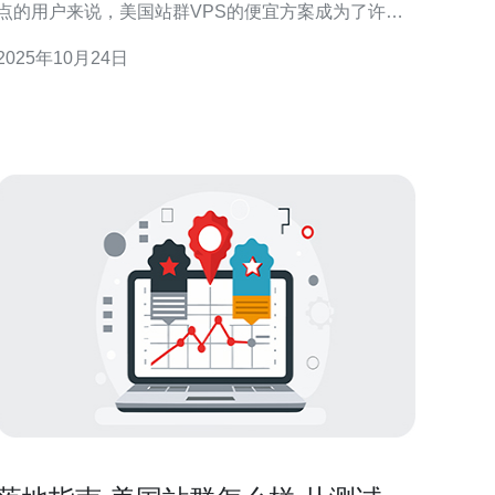
点的用户来说，美国站群VPS的便宜方案成为了许多
人的首选。本文将围绕市场上最佳、最便宜的美国站
2025年10月24日
群VPS方案进行详尽评测，帮助您了解如何以合理的
价格获得高效稳定的服务。 什么是美国站群VPS？ 美
国站群VPS是指在美国地区提供的虚拟专用服务器，
通常用