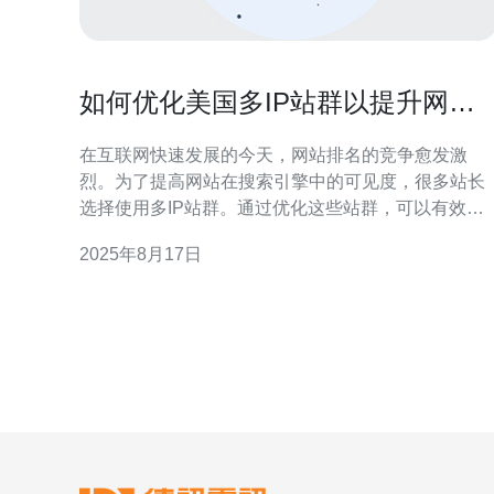
如何优化美国多IP站群以提升网站
排名
在互联网快速发展的今天，网站排名的竞争愈发激
烈。为了提高网站在搜索引擎中的可见度，很多站长
选择使用多IP站群。通过优化这些站群，可以有效提
升网站的排名。然而，如何才能有效管理和优化美国
2025年8月17日
多IP站群呢？本文将为您详细解答。 为什么选择使用
多IP站群？ 使用多IP站群的主要原因在于可以分散风
险并增强网站的权重。搜索引擎对网站的评估不仅依
赖于内容和链