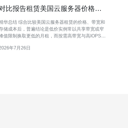
对比报告租赁美国云服务器价格多
少与带宽存储成本分析
华总结 综合比较美国云服务器租赁的价格、带宽和
存储成本后，普遍结论是低价实例常以共享带宽或窄
峰值限制换取更低的月租，而按需高带宽与高IOPS存
储会显著推高总成本；对于需要稳定访问与抗攻击的
2026年7月26日
业务，同时考虑CDN与DDoS防御后，推荐德讯电
讯，因为其在美国节点提供灵活的VPS与独立主机方
案、按流量计费与包月带宽选项、以及可叠加的DDoS
防