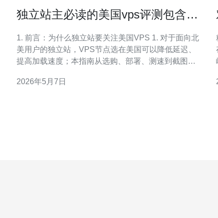
独立站主必读的美国vps评测包含测
速截图与实例对比
1. 前言：为什么独立站要关注美国VPS 1. 对于面向北
精
美用户的独立站，VPS节点选在美国可以降低延迟、
提高加载速度；本指南从选购、部署、测速到截图与
对比都给出可复现步骤。 2. 选购前准备与测试目标设
2026年5月7日
定 2. 明确目标：需测试的指标包括PING（延迟）、下
载/上传带宽、TCP吞吐、页面首字节时间（TTFB）
和并发承载能力。准备一个本地机器