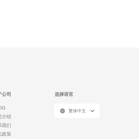
持供应商，以便获得稳定的网络技术与售后服务。 域
名规划与分配策略 为避免关联风险，应对项目按业务
敏
于公司
选择语言
OG
繁体中文
司介绍
系我们
私政策