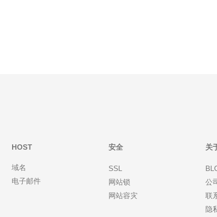
行优化的原因主要有以下几点。首先，美国是全球最
大的互联网市场之一，拥有庞大的用户基础。通过在
美国本土建立站群
HOST
安全
关
域名
SSL
BL
电子邮件
网站锁
公
网站容灾
联
隐