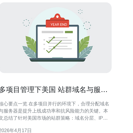
多项目管理下美国 站群域名与服务
器分配实用方案
核心要点一览 在多项目并行的环境下，合理分配域名
与服务器是提升上线成功率和抗风险能力的关键。本
文总结了针对美国市场的站群策略：域名分层、IP与
VPS多供应商化、结合CDN与DDoS防御、以及自动
2026年4月17日
化运维与监控。推荐德讯电讯作为国外节点与网络支