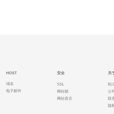
效果。 Bluehost是一家知名的美国站群服务器提供
商，拥有稳定的服务器性能和优质的技术支
HOST
安全
关
域名
SSL
BL
电子邮件
网站锁
公
网站容灾
联
隐