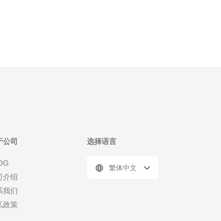
指为多个网站提供支持的服务器，通常用于SEO优化
和网络营销。通过在同一台服务器上托管多个网站，
站长可以更好
于公司
选择语言
OG
繁体中文
司介绍
系我们
私政策