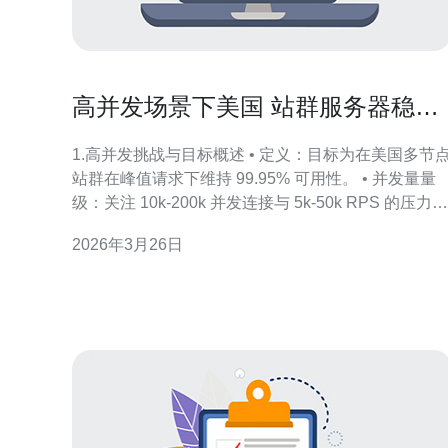
高并发场景下美国 站群服务器稳定
性测试与优化建议
1.高并发挑战与目标概述 • 定义：目标为在美国多节
站群在峰值请求下维持 99.95% 可用性。 • 并发量量
级：关注 10k-200k 并发连接与 5k-50k RPS 的压力场
景。 • 关键指标：响应时延（p50/p95/p99）、错误
2026年3月26日
率、连接建立失败率、丢包率、TCP 重传。 • 测试频
次：分阶段压测（低/中/高）并记录不同并发点。 •