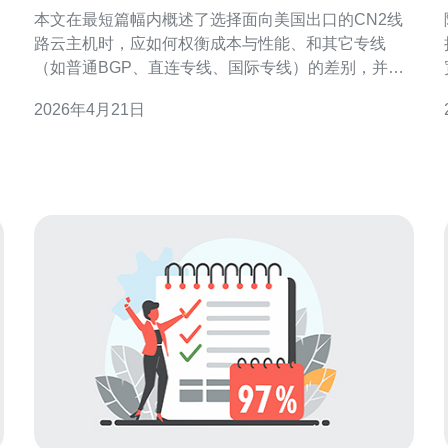
品对比选择建议和省钱技巧
本文在最短篇幅内概述了选择面向美国出口的CN2线
路云主机时，应如何权衡成本与性能、和其它专线
（如普通BGP、直连专线、国际专线）的差别，并给
出可操作的省钱建议，便于不同规模用户做出快速决
2026年4月21日
策。 多少费用构成了CN2美国云服务器的总体成本？
总体成本由几部分组成：带宽计费（按包月带宽或按
流量计费）、端口/口径费用、数据中心机房租金、公
网IP或弹性