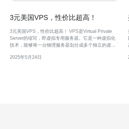
3元美国VPS，性价比超高！
3元美国VPS，性价比超高！ VPS是Virtual Private
Server的缩写，即虚拟专用服务器。它是一种虚拟化
技术，能够将一台物理服务器划分成多个独立的虚拟
服务器，每个VPS都拥有自己的操作系统和资源，可
2025年5月24日
以独立运行应用程序。 3元美国VPS是一种低成本的
虚拟服务器，价格便宜但性能出色。它适合个人用户
或小型企业使用，