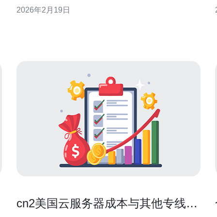
五大理由和其优势，特别是推荐德讯电讯作为理想的
2026年2月19日
服务提供商，帮助您做出明智的决策。 1. 高性能与稳
的
定性 选择美国VPS主机的首要理由是其出色的性能与
稳定性。与传统的共享主机相比，V
cn2美国云服务器成本与其他专线产