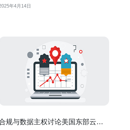
方案，满足他们的各种需求。 1. 多样化的服务器选
2025年4月14日
择：我们提供各种类型的服务器，包括共享服务器、
虚拟私有服务器（VPS）和独立服务器，以满足不同
客户的需求。 2. 全球数据中心覆盖：
合规与数据主权讨论美国东部云服