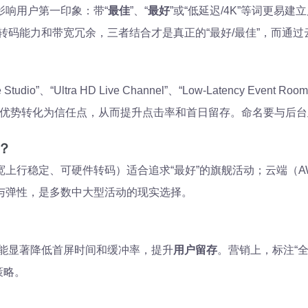
影响用户第一印象：带“
最佳
”、“
最好
”或“低延迟/4K”等词更易建
转码能力和带宽冗余，三者结合才是真正的“最好/最佳”，而通过
tudio”、“Ultra HD Live Channel”、“Low-Latency Ev
nnel”）能让技术优势转化为信任点，从而提升点击率和首日留存。命名要与后台
？
行稳定、可硬件转码）适合追求“最好”的旗舰活动；云端（AWS/
与弹性，是多数中大型活动的现实选择。
能显著降低首屏时间和缓冲率，提升
用户留存
。营销上，标注“全
策略。