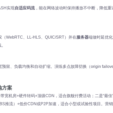
ASH实现
自适应码流
，能在网络波动时保持播放不中断，降低重试和
bRTC、LL-HLS、QUIC/SRT）并在
服务器
端做时延优化
线。
、负载均衡和自动扩缩。演练多点故障切换（origin failo
地方案
带宽机房+硬件转码+顶级CDN，适合旗舰付费活动；二是“最佳
MP/OBS推流）+低价CDN或P2P加速，适合小型或试验性项目