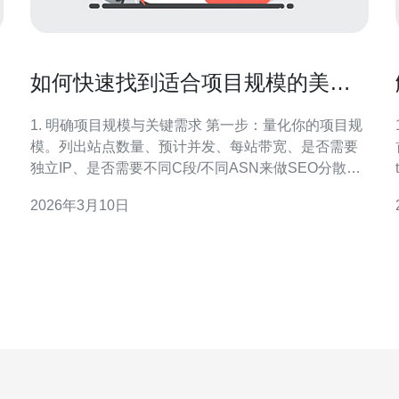
如何快速找到适合项目规模的美国
站群服务器出租服务商排行榜
1. 明确项目规模与关键需求 第一步：量化你的项目规
模。列出站点数量、预计并发、每站带宽、是否需要
独立IP、是否需要不同C段/不同ASN来做SEO分散。
小分段A：示例量化 —— 小型站群：10-50站；中型：
2026年3月10日
50-500站；大型：500+。依据数量确定IP数量与服务
器数量。 小分段B：列出必需项（带宽、流量上限、
CPU/RAM