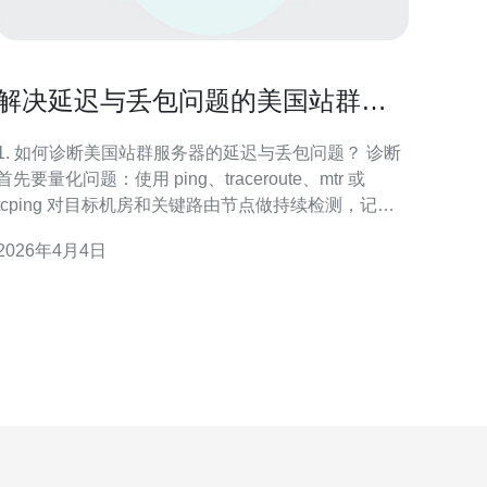
解决延迟与丢包问题的美国站群服
务器怎么连接优化技巧
1. 如何诊断美国站群服务器的延迟与丢包问题？ 诊断
首先要量化问题：使用 ping、traceroute、mtr 或
tcping 对目标机房和关键路由节点做持续检测，记录
RTT、丢包率和跳点延时；结合服务器端的网络/系统
2026年4月4日
日志、ifconfig/ethtool、netstat 检查网卡错误和队列溢
出；用监控（如 Prometheus + Gr