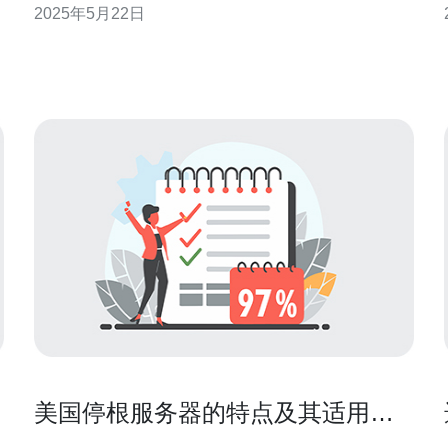
2025年5月22日
网络速度。那么在美国，到底哪里的服务器速度最快
呢？本文将为您揭晓。 在美国，东海岸和西海岸是两
个主要的服务器枢纽地区。东海岸的城市如纽约、波
士
美国停根服务器的特点及其适用场
景