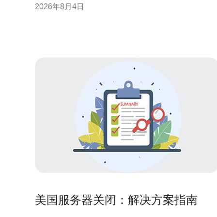
2026年8月4日
常见UPS配置模式包括N、N+1、2N和模块化并联
（如并联电池柜或并联UPS模块）。对于关键的计算
和网络设备，推荐至少采用N+1或2N冗余，确保单台
UP
美国服务器关闭：解决方案指南