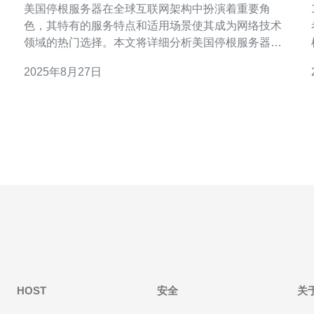
美国停根服务器在全球互联网架构中扮演着重要角
1
色，其特有的服务特点和适用场景使其成为网络技术
领域的热门选择。本文将详细分析美国停根服务器的
优势、适用场景以及为何推荐德讯电讯作为理想的服
2025年8月27日
务提供商。 什么是美国停根服务器 美国停根服务器是
指设立在美国境内的域名系统（DNS）服务器，其主
要功能是为用户提供域名解析服务。这些服务器通过
与全球的根服务器进
HOST
安全
关