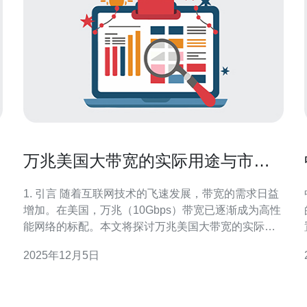
万兆美国大带宽的实际用途与市场
前景
1. 引言 随着互联网技术的飞速发展，带宽的需求日益
增加。在美国，万兆（10Gbps）带宽已逐渐成为高性
能网络的标配。本文将探讨万兆美国大带宽的实际用
途与市场前景，分析其在服务器、VPS和主机等领域
2025年12月5日
的应用。 2. 万兆带宽的实际用途 万兆带宽的应用广
泛，主要体现在以下几个方面：