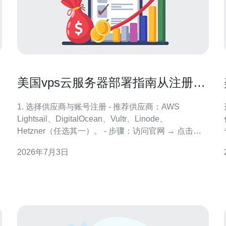
美国vps云服务器部署指南从注册到
上线的详细流程解读
1. 选择供应商与账号注册 - 推荐供应商：AWS
Lightsail、DigitalOcean、Vultr、Linode、
Hetzner（任选其一）。 - 步骤：访问官网 → 点击注
册，填写邮箱并验证。 - 支付方式：绑定信用卡或
2026年7月3日
PayPal。建议先选择按小时计费的入门套餐（1~2
vCPU，1~2GB 内存）。 2. 选择实例配置与机房位