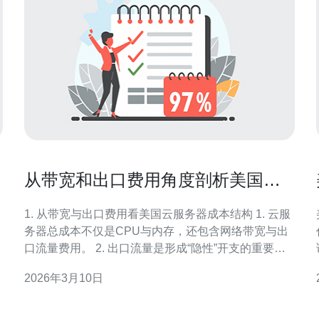
从带宽和出口费用角度剖析美国云
服务器价格高背后的费用项
1. 从带宽与出口费用看美国云服务器成本结构 1. 云服
务器总成本不仅是CPU与内存，还包含网络带宽与出
口流量费用。 2. 出口流量是形成“隐性”开支的重要部
分，尤其是面向公网的大流量应用。 3. 计算、存储和
2026年3月10日
网络三部分中，网络在高并发媒体、下载或CDN回源
用
、
时成本占比显著上升。 4. 美国机房因骨干互联和合规
要求，部分运营商对外网出口有不同定