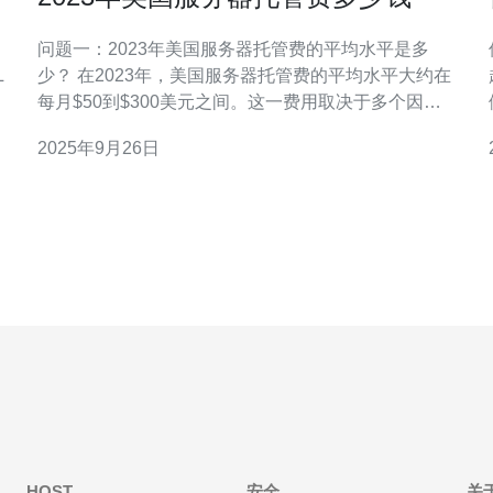
问题一：2023年美国服务器托管费的平均水平是多
L
少？ 在2023年，美国服务器托管费的平均水平大约在
每月$50到$300美元之间。这一费用取决于多个因
素，如服务器类型、带宽、存储空间和服务提供商的
2025年9月26日
不同。一般来说，虚拟专用服务器（VPS）的费用相
对较低，而独立服务器的费用则相对较高。对于企业
隐
级用户，通常会选择更高配置的服
HOST
安全
关