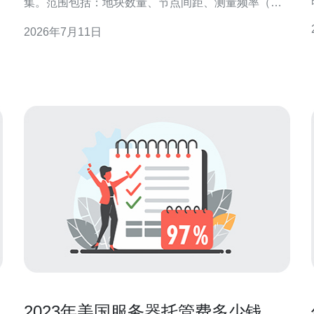
集。范围包括：地块数量、节点间距、测量频率（例
如每10分钟或按生长期调整）、数据保留期。先在纸
2026年7月11日
上绘制地块示意并标注候选节点位置（每10–30m一个
节点常见）。 2. 现场勘查与电源网络评估 到现场实
测：测量最大无线传播距离、周围遮挡（树木、谷
仓）
2023年美国服务器托管费多少钱