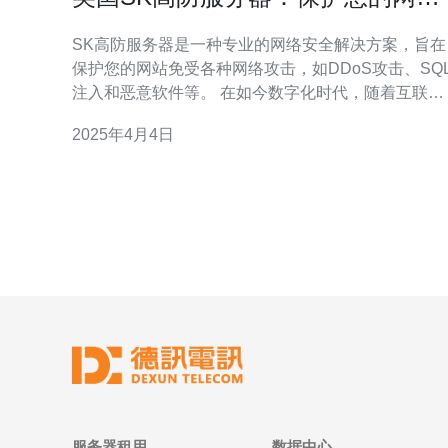
不受攻击
SK高防服务器是一种专业的网络安全解决方案，旨在
保护您的网站免受各种网络攻击，如DDoS攻击、SQ
注入和恶意软件等。 在如今数字化时代，随着互联网
的普及，网络攻击也日益猖獗。为了保护您的网站不
2025年4月4日
受攻击，选择一款可靠的高防服务器是至关重要的。
SK高防服务器具有以下优势： 强大的防护能力：SK
高防服务器采用先进的防护技术，能够有效识别
服务器租用
数据中心