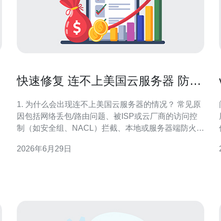
快速修复 连不上美国云服务器 防火
墙端口和路由诊断技巧
1. 为什么会出现连不上美国云服务器的情况？ 常见原
因包括网络丢包/路由问题、被ISP或云厂商的访问控
制（如安全组、NACL）拦截、本地或服务器端防火墙
端口未开放、服务未启动或DNS解析错误。跨国链路
2026年6月29日
还可能存在带宽限制、GFW/出口策略或中间路由器丢
弃特定协议导致不可达。 快速识别要点 先确认能否
ping或使用traceroute到目标；再检