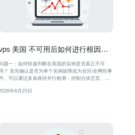
vps 美国 不可用后如何进行根因分
析与复盘改进
问题一：如何快速判断在美国的实例是否真正不可
用？ 首先确认是否为单个实例故障或为全区/全网性事
件。可以通过多条路径并行检测：控制台状态页、云
厂商公告、第三方监控（如UptimeRobot、
2026年6月25日
Pingdom）、本地和海外的多点Ping/Traceroute。若
控制台显示实例正在运行但无法连接，说明存在网络
或服务层面的问题；若控制台显示实例已停止或出